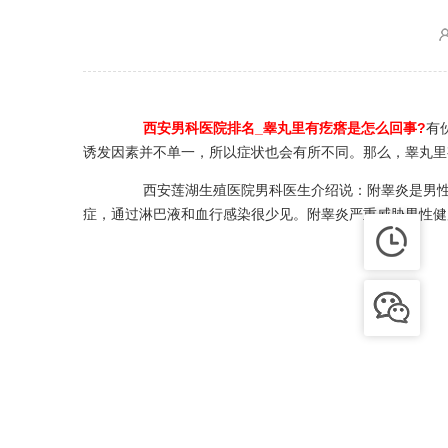
西安男科医院排名_睾丸里有疙瘩是怎么回事?
有
诱发因素并不单一，所以症状也会有所不同。那么，睾丸里
西安莲湖生殖医院男科医生介绍说：附睾炎是男性生
症，通过淋巴液和血行感染很少见。附睾炎严重威胁男性健